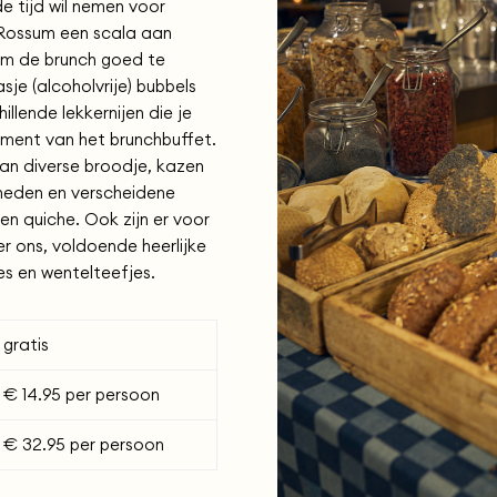
 tijd wil nemen voor
n Rossum een scala aan
Om de brunch goed te
je (alcoholvrije) bubbels
illende lekkernijen die je
timent van het brunchbuffet.
van diverse broodje, kazen
heden en verscheidene
en quiche. Ook zijn er voor
 ons, voldoende heerlijke
s en wentelteefjes.
gratis
€ 14.95 per persoon
€ 32.95 per persoon