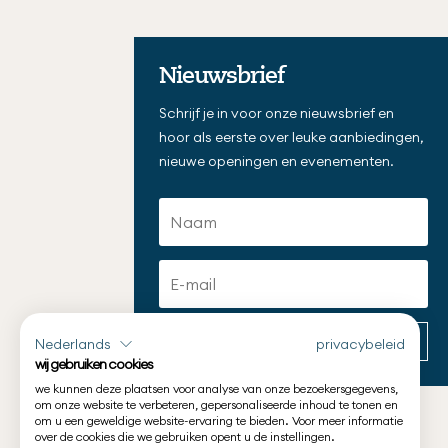
Nieuwsbrief
Schrijf je in voor onze nieuwsbrief en
hoor als eerste over leuke aanbiedingen,
nieuwe openingen en evenementen.
Inschrijven
Nederlands
privacybeleid
wij gebruiken cookies
we kunnen deze plaatsen voor analyse van onze bezoekersgegevens,
om onze website te verbeteren, gepersonaliseerde inhoud te tonen en
om u een geweldige website-ervaring te bieden. Voor meer informatie
over de cookies die we gebruiken opent u de instellingen.